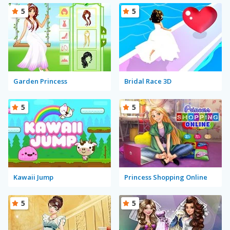
5
5
Garden Princess
Bridal Race 3D
5
5
Kawaii Jump
Princess Shopping Online
5
5