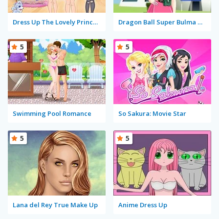
Dress Up The Lovely Princess
Dragon Ball Super Bulma Dress Up
5
5
Swimming Pool Romance
So Sakura: Movie Star
5
5
Lana del Rey True Make Up
Anime Dress Up