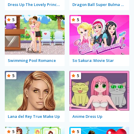
Dress Up The Lovely Princess
Dragon Ball Super Bulma Dress Up
5
5
Swimming Pool Romance
So Sakura: Movie Star
5
5
Lana del Rey True Make Up
Anime Dress Up
5
5