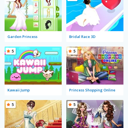
Garden Princess
Bridal Race 3D
5
5
Kawaii Jump
Princess Shopping Online
5
5