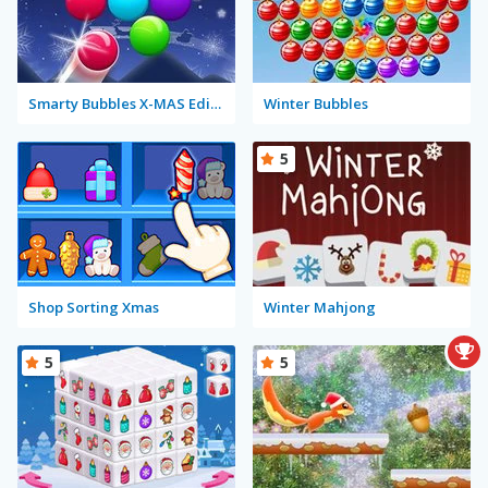
Smarty Bubbles X-MAS Edition
Winter Bubbles
5
Shop Sorting Xmas
Winter Mahjong
5
5