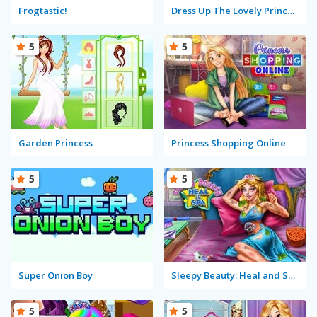
Frogtastic!
Dress Up The Lovely Princess
5
5
Garden Princess
Princess Shopping Online
5
5
Super Onion Boy
Sleepy Beauty: Heal and Spa
5
5