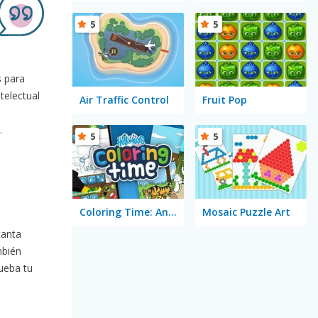
5
5
s para
telectual
Air Traffic Control
Fruit Pop
.
5
5
Coloring Time: Animals
Mosaic Puzzle Art
canta
mbién
ueba tu