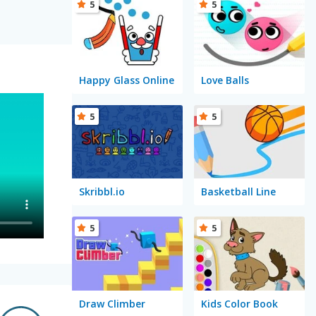
5
5
Happy Glass Online
Love Balls
5
5
Skribbl.io
Basketball Line
5
5
Draw Climber
Kids Color Book