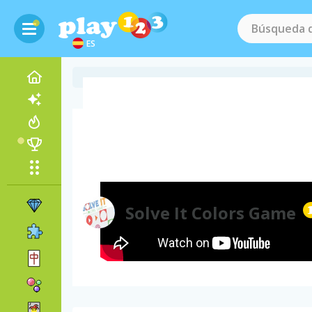
ES
Vídeo del juego
Solve It Colors Game