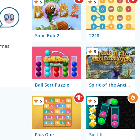
5
5
Snail Bob 2
2248
ormas
5
Ball Sort Puzzle
Spirit of the Ancient Forest
5
5
Plus One
Sort It