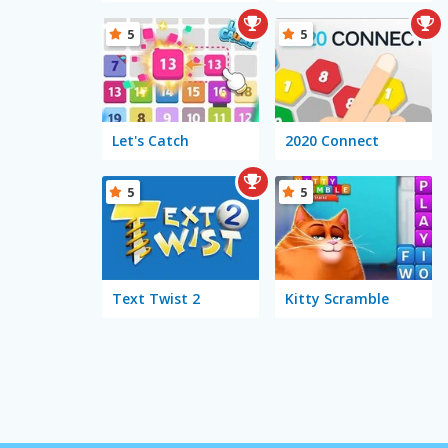
5
5
Let's Catch
2020 Connect
5
5
Text Twist 2
Kitty Scramble