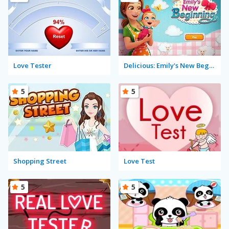
Love Tester
Delicious: Emily's New Beginning
5
5
Shopping Street
Love Test
5
5