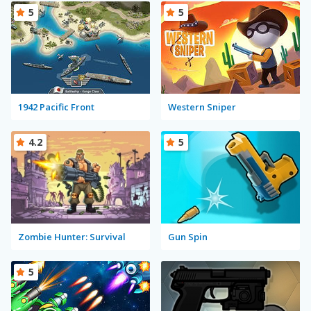
5
5
1942 Pacific Front
Western Sniper
4.2
5
Zombie Hunter: Survival
Gun Spin
5