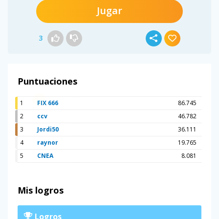
Jugar
3
Puntuaciones
1
FIX 666
86.745
2
ccv
46.782
3
Jordi50
36.111
4
raynor
19.765
5
CNEA
8.081
Mis logros
Logros