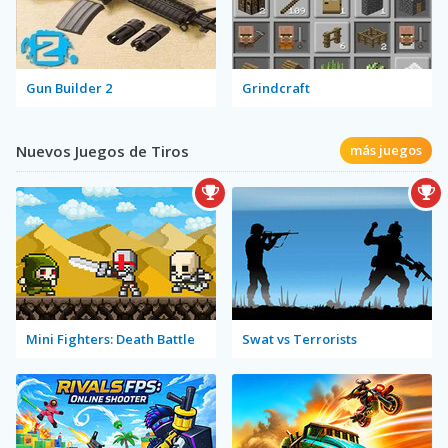
Gun Builder 2
Grindcraft
Nuevos Juegos de Tiros
más juegos
Mini Fighters: Death Battle
Swat vs Terrorists