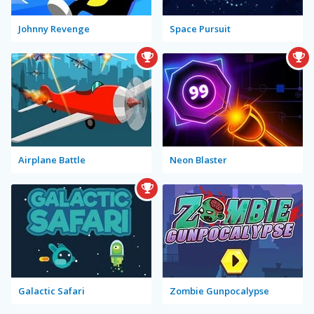
Johnny Revenge
Space Pursuit
Airplane Battle
Neon Blaster
Galactic Safari
Zombie Gunpocalypse