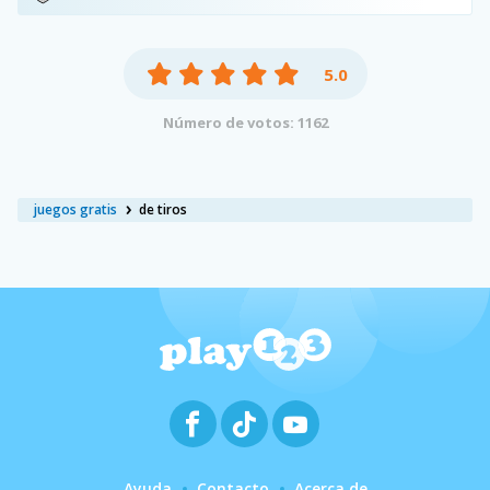
5.0
Número de votos: 1162
juegos gratis
de tiros
Ayuda
Contacto
Acerca de