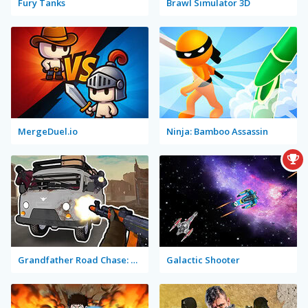
Fury Tanks
Brawl Simulator 3D
MergeDuel.io
Ninja: Bamboo Assassin
Grandfather Road Chase: Realistic Shooter
Galactic Shooter