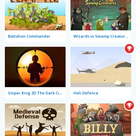
Battalion Commander
Wizards vs Swamp Creatures
Sniper King 2D The Dark City
Heli Defence