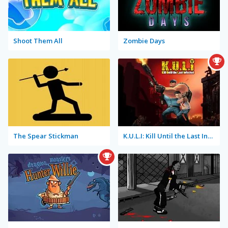
Shoot Them All
Zombie Days
The Spear Stickman
K.U.L.I: Kill Until the Last Infected