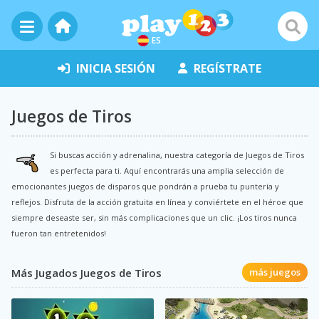
ES
INICIA SESIÓN
REGÍSTRATE
Juegos de Tiros
Si buscas acción y adrenalina, nuestra categoría de Juegos de Tiros
es perfecta para ti. Aquí encontrarás una amplia selección de
emocionantes juegos de disparos que pondrán a prueba tu puntería y
reflejos. Disfruta de la acción gratuita en línea y conviértete en el héroe que
siempre deseaste ser, sin más complicaciones que un clic. ¡Los tiros nunca
fueron tan entretenidos!
Más Jugados Juegos de Tiros
más juegos