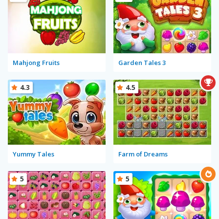
Mahjong Fruits
Garden Tales 3
4.3
4.5
Yummy Tales
Farm of Dreams
5
5