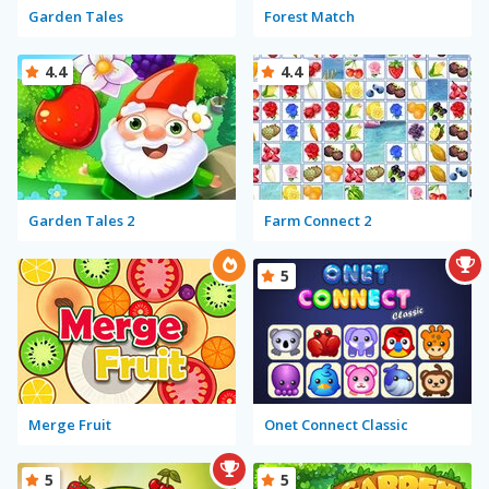
Garden Tales
Forest Match
4.4
4.4
Garden Tales 2
Farm Connect 2
5
Merge Fruit
Onet Connect Classic
5
5