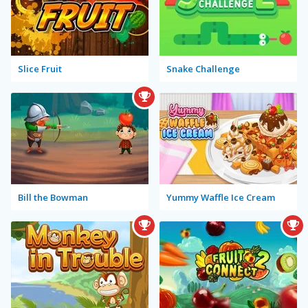
Slice Fruit
Snake Challenge
Bill the Bowman
Yummy Waffle Ice Cream