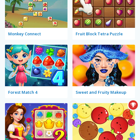
Monkey Connect
Fruit Block Tetra Puzzle
Forest Match 4
Sweet and Fruity Makeup