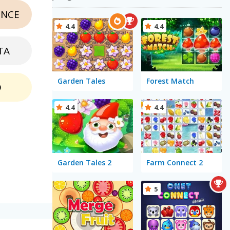
NCE
4.4
4.4
TA
Garden Tales
Forest Match
O
4.4
4.4
Garden Tales 2
Farm Connect 2
5