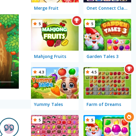
Merge Fruit
Onet Connect Classic
5
5
Mahjong Fruits
Garden Tales 3
4.3
4.5
Yummy Tales
Farm of Dreams
5
5