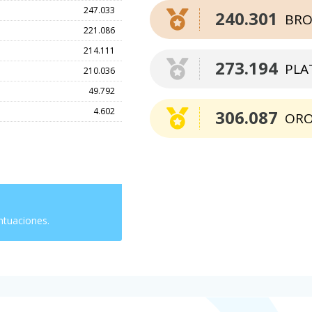
247.033
240.301
BRO
221.086
214.111
273.194
PLA
210.036
49.792
4.602
306.087
OR
ntuaciones.