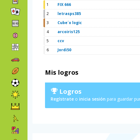
1
FIX 666
2
letrasps385
3
Cube´o logic
4
arcoiris125
5
ccv
6
Jordi50
Mis logros
Logros
Regístrate
o
inicia sesión
para guardar pu