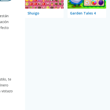
Shuigo
Garden Tales 4
 están
vación
rfecto
tilo, te
género
 vistazo