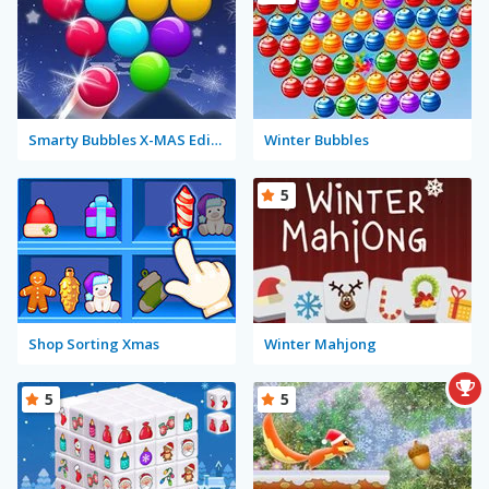
Smarty Bubbles X-MAS Edition
Winter Bubbles
5
Shop Sorting Xmas
Winter Mahjong
5
5