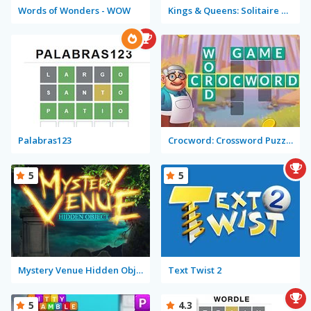
Words of Wonders - WOW
Kings & Queens: Solitaire Tripeaks
Palabras123
Crocword: Crossword Puzzle Game
5
5
Mystery Venue Hidden Object
Text Twist 2
5
4.3