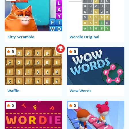
Kitty Scramble
Wordle Original
5
5
Waffle
Wow Words
5
5