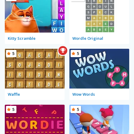
Kitty Scramble
Wordle Original
5
5
Waffle
Wow Words
5
5