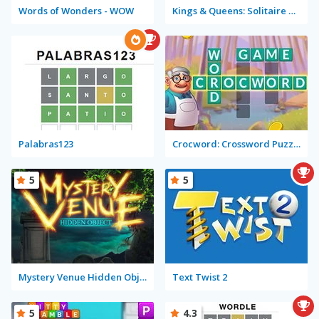
Words of Wonders - WOW
Kings & Queens: Solitaire Tripeaks
Palabras123
Crocword: Crossword Puzzle Game
5
5
Mystery Venue Hidden Object
Text Twist 2
5
4.3