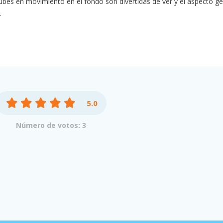
ubes en movimiento en el fondo son divertidas de ver y el aspecto ge
.
5.0
Número de votos: 3