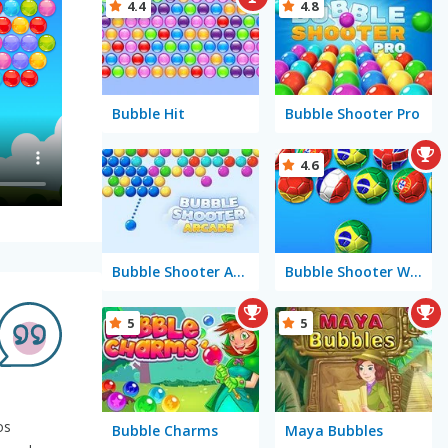
4.4
4.8
Bubble Hit
Bubble Shooter Pro
4.6
Bubble Shooter Arcade
Bubble Shooter World Cup
5
5
os
Bubble Charms
Maya Bubbles