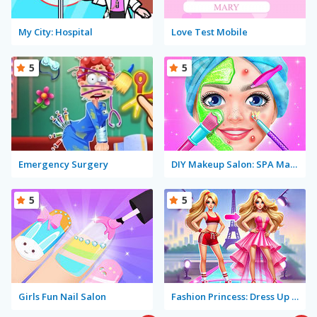
My City: Hospital
Love Test Mobile
5
5
Emergency Surgery
DIY Makeup Salon: SPA Makeover Studio
5
5
Girls Fun Nail Salon
Fashion Princess: Dress Up for Girls