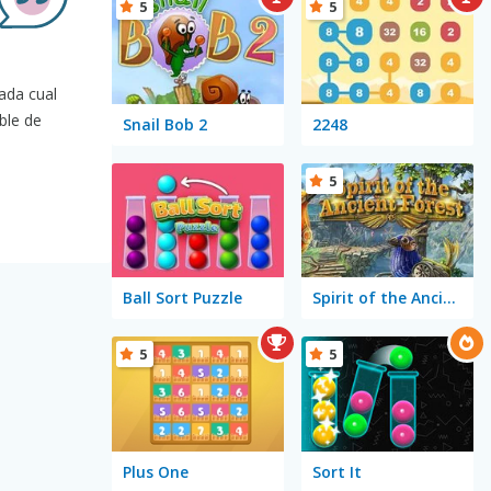
5
5
cada cual
ble de
Snail Bob 2
2248
5
Ball Sort Puzzle
Spirit of the Ancient Forest
5
5
Plus One
Sort It