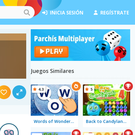
INICIA SESIÓN
REGÍSTRATE
Juegos Similares
4.3
5
Words of Wonders - WOW
Back to Candyland 4: Lollipop Garden