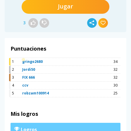
Jugar
3
Puntuaciones
1
gringo2680
34
2
Jordi50
32
3
FIX 666
32
4
ccv
30
5
robzam100914
25
Mis logros
Logros