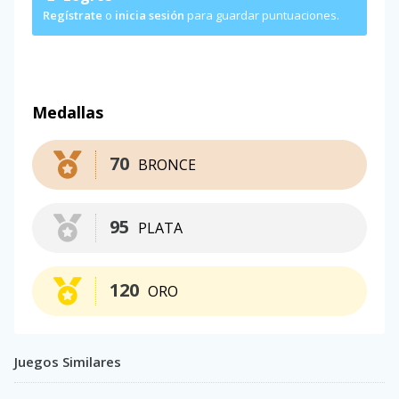
Regístrate
o
inicia sesión
para guardar puntuaciones.
Medallas
70
BRONCE
95
PLATA
120
ORO
Juegos Similares