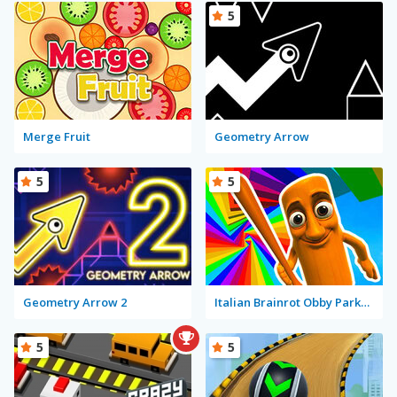
5
Merge Fruit
Geometry Arrow
5
5
Geometry Arrow 2
Italian Brainrot Obby Parkour
5
5