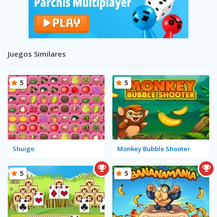
Juegos Similares
5
5
Shuigo
Monkey Bubble Shooter
5
5