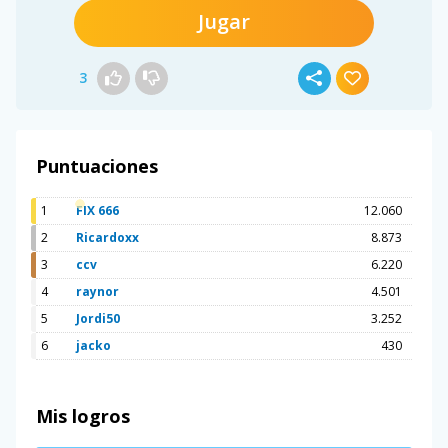
Jugar
3
Puntuaciones
1
FIX 666
12.060
2
Ricardoxx
8.873
3
ccv
6.220
4
raynor
4.501
5
Jordi50
3.252
6
jacko
430
Mis logros