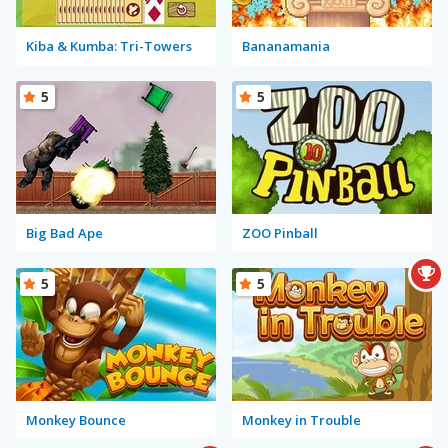
Kiba & Kumba: Tri-Towers
Bananamania
5
5
Big Bad Ape
ZOO Pinball
5
5
Monkey Bounce
Monkey in Trouble