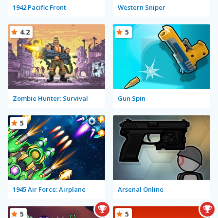
1942 Pacific Front
Western Sniper
4.2
5
Zombie Hunter: Survival
Gun Spin
5
1945 Air Force: Airplane
Arsenal Online
5
5