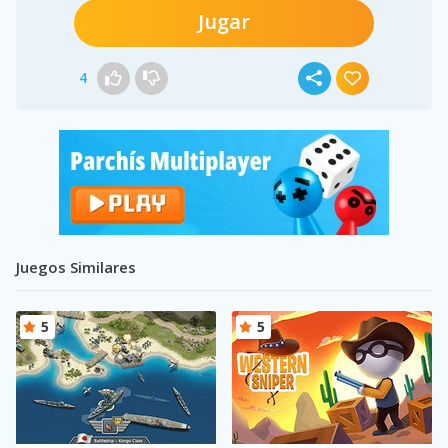
Jugar
4
Juegos Similares
5
5