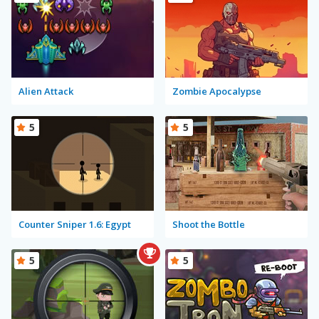
Alien Attack
Zombie Apocalypse
5
5
Counter Sniper 1.6: Egypt
Shoot the Bottle
5
5