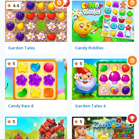
4.4
Garden Tales
Candy Riddles
5
5
Candy Rain 8
Garden Tales 4
5
5