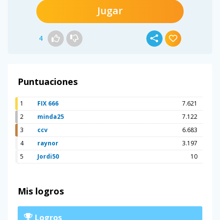
Jugar
4
Puntuaciones
1
FIX 666
7.621
2
minda25
7.122
3
ccv
6.683
4
raynor
3.197
5
Jordi50
10
Mis logros
Logros