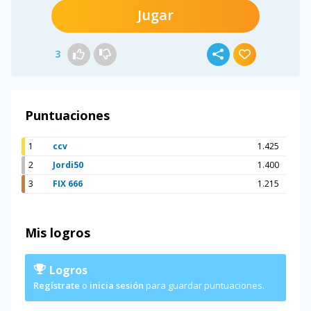
Jugar
3
Puntuaciones
1
ccv
1.425
2
Jordi50
1.400
3
FIX 666
1.215
Mis logros
Logros
Regístrate
o
inicia sesión
para guardar puntuaciones.