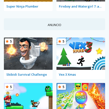
Super Ninja Plumber
Fireboy and Watergirl 7: and Friends
ANUNCIO
5
5
Skibidi Survival Challenge
Vex 3 Xmas
5
5