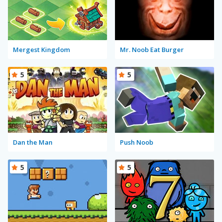
Mergest Kingdom
Mr. Noob Eat Burger
5
5
Dan the Man
Push Noob
5
5