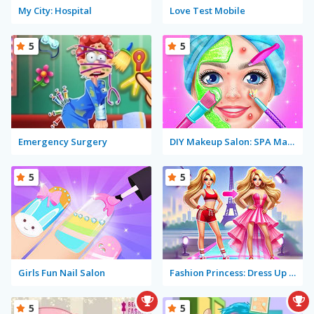
My City: Hospital
Love Test Mobile
5
5
Emergency Surgery
DIY Makeup Salon: SPA Makeover Studio
5
5
Girls Fun Nail Salon
Fashion Princess: Dress Up for Girls
5
5