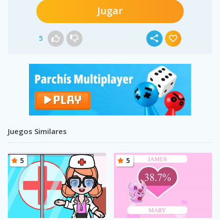
Jugar
5
Juegos Similares
5
5