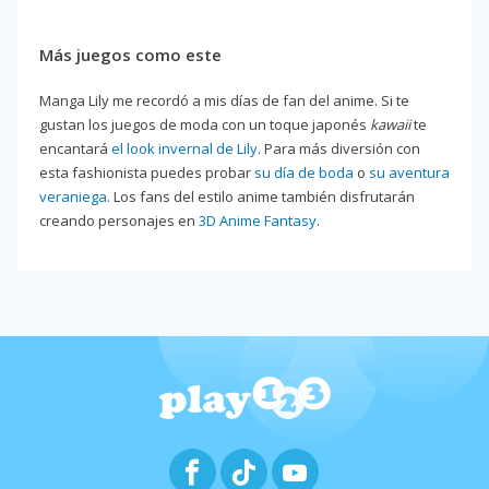
Más juegos como este
Manga Lily me recordó a mis días de fan del anime. Si te
gustan los juegos de moda con un toque japonés
kawaii
te
encantará
el look invernal de Lily
. Para más diversión con
esta fashionista puedes probar
su día de boda
o
su aventura
veraniega
. Los fans del estilo anime también disfrutarán
creando personajes en
3D Anime Fantasy
.