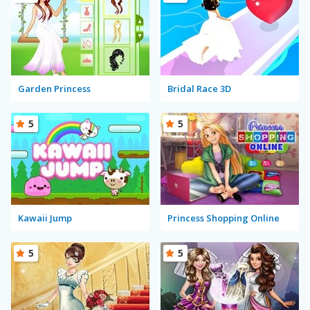
Garden Princess
Bridal Race 3D
5
5
Kawaii Jump
Princess Shopping Online
5
5