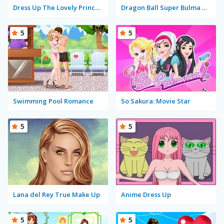
Dress Up The Lovely Princess
Dragon Ball Super Bulma Dress Up
5
5
Swimming Pool Romance
So Sakura: Movie Star
5
5
Lana del Rey True Make Up
Anime Dress Up
5
5