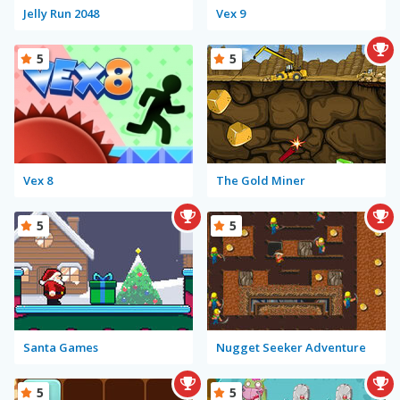
Jelly Run 2048
Vex 9
5
5
Vex 8
The Gold Miner
5
5
Santa Games
Nugget Seeker Adventure
5
5