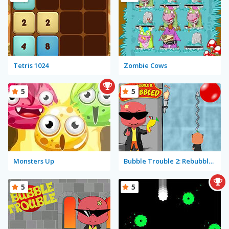
Tetris 1024
Zombie Cows
5
5
Monsters Up
Bubble Trouble 2: Rebubbled
5
5