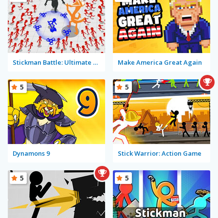
Stickman Battle: Ultimate Fight
Make America Great Again
5
5
Dynamons 9
Stick Warrior: Action Game
5
5