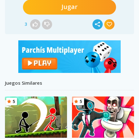
Jugar
3
Juegos Similares
5
5