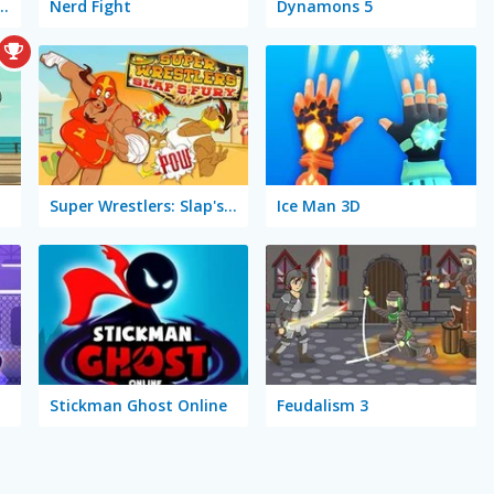
 Street Fighting
Nerd Fight
Dynamons 5
Super Wrestlers: Slap's Fury
Ice Man 3D
Stickman Ghost Online
Feudalism 3