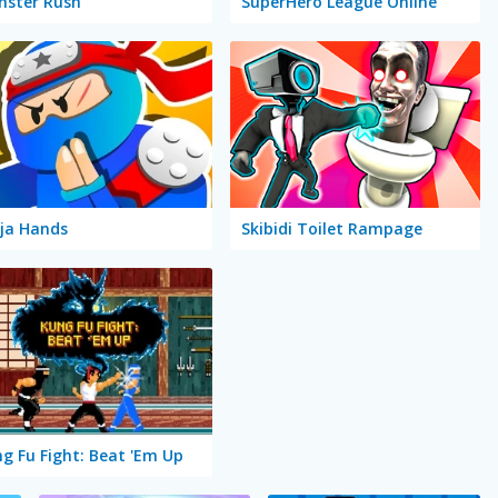
ster Rush
SuperHero League Online
ja Hands
Skibidi Toilet Rampage
g Fu Fight: Beat 'Em Up