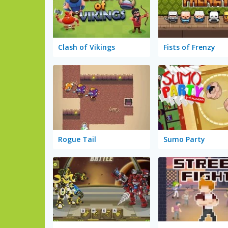
Clash of Vikings
Fists of Frenzy
Rogue Tail
Sumo Party