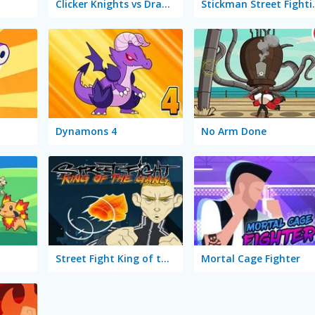
Clicker Knights vs Dragons
Stickman
Dynamons 4
No Arm Done
Street Fight King of the Gang
Mortal Cage Fighter