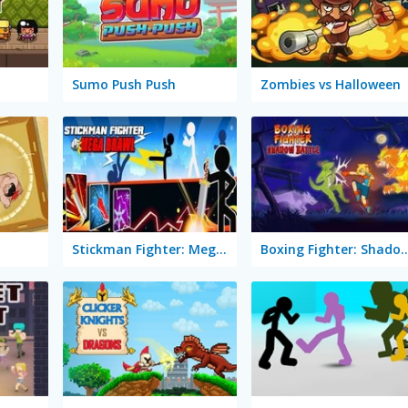
Sumo Push Push
Zombies vs Halloween
Stickman Fighter: Mega Brawl
Boxing Fighter: Sha