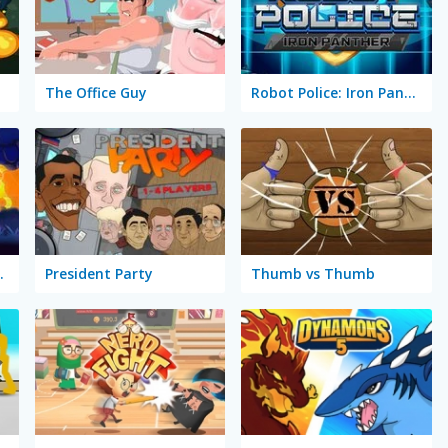
The Office Guy
Robot Police: Iron Panther
dow Battle
President Party
Thumb vs Thumb