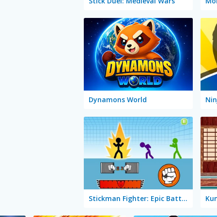
Stick Duel: Medieval Wars
Mon
Dynamons World
Nin
Stickman Fighter: Epic Battles
Kun