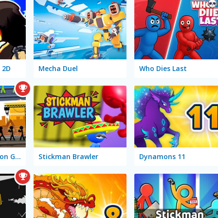
 2D
Mecha Duel
Who Dies Last
Stick Warrior: Action Game
Stickman Brawler
Dynamons 11