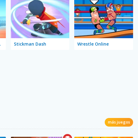
Mission
Stickman Dash
Wrestle Online
más juegos