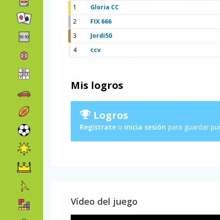
1
Gloria CC
2
FIX 666
3
Jordi50
4
ccv
Mis logros
Logros
Regístrate
o
inicia sesión
para guardar pu
Vídeo del juego