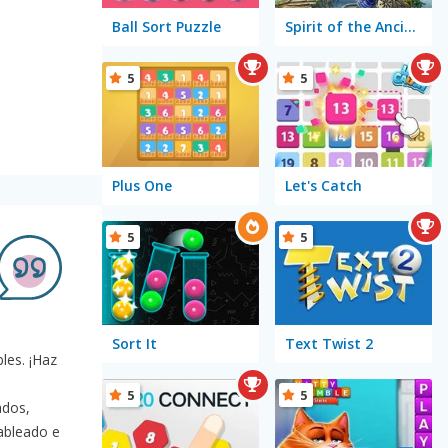
Ball Sort Puzzle
Spirit of the Ancient Forest
5
5
Plus One
Let's Catch
5
5
Sort It
Text Twist 2
les. ¡Haz
n
5
5
ados,
ableado e