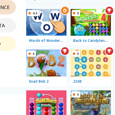
NCE
4.3
5
TA
Words of Wonders - WOW
Back to Candyland 4: Lollipop Garden
O
5
5
Snail Bob 2
2248
5