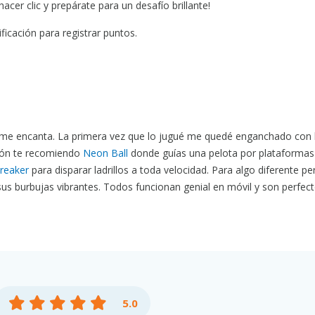
acer clic y prepárate para un desafío brillante!
ficación para registrar puntos.
que me encanta. La primera vez que lo jugué me quedé enganchado con 
neón te recomiendo
Neon Ball
donde guías una pelota por plataformas
reaker
para disparar ladrillos a toda velocidad. Para algo diferente pe
us burbujas vibrantes. Todos funcionan genial en móvil y son perfec
5.0