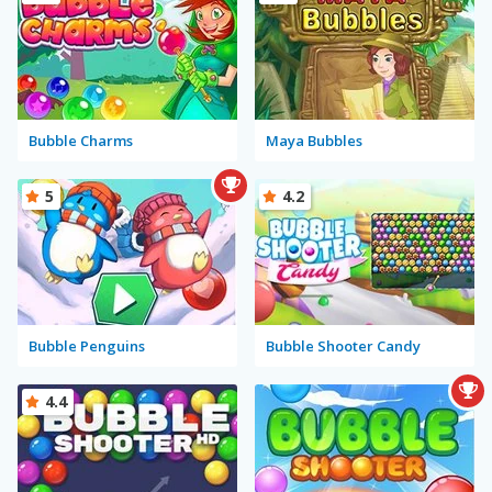
Bubble Charms
Maya Bubbles
5
4.2
Bubble Penguins
Bubble Shooter Candy
4.4