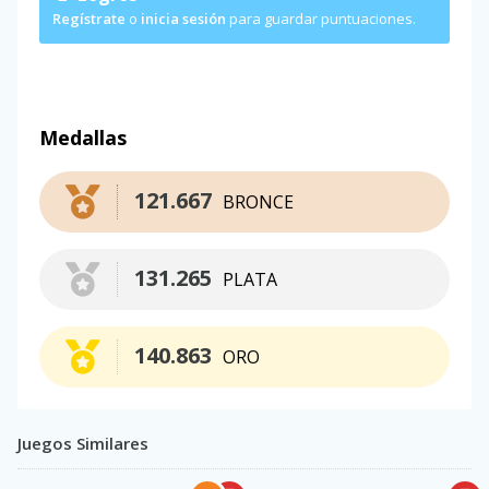
Regístrate
o
inicia sesión
para guardar puntuaciones.
Medallas
121.667
BRONCE
131.265
PLATA
140.863
ORO
Juegos Similares