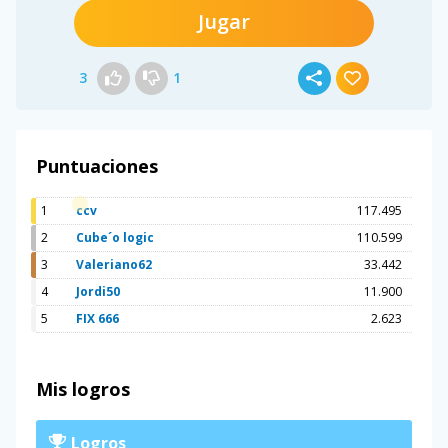
Jugar
3
1
Puntuaciones
1
ccv
117.495
2
Cube´o logic
110.599
3
Valeriano62
33.442
4
Jordi50
11.900
5
FIX 666
2.623
Mis logros
Logros