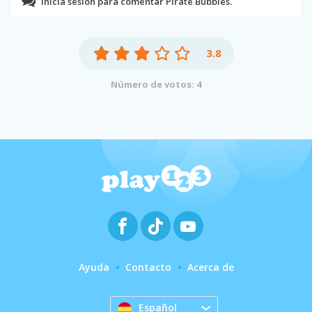
Inicia sesión para comentar Pirate Bubbles.
3.8
Número de votos: 4
Ayuda
Contacto
Acerca de
Español