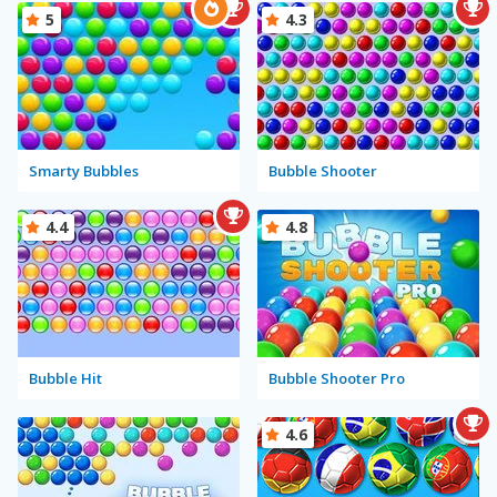
5
4.3
Smarty Bubbles
Bubble Shooter
4.4
4.8
Bubble Hit
Bubble Shooter Pro
4.6