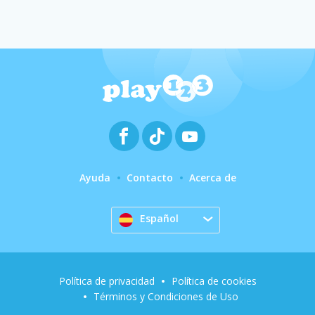
Ayuda
Contacto
Acerca de
Español
Política de privacidad
Política de cookies
Términos y Condiciones de Uso