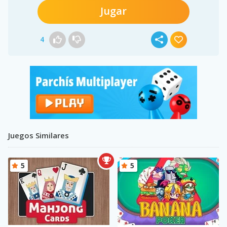
Jugar
4
Juegos Similares
5
5