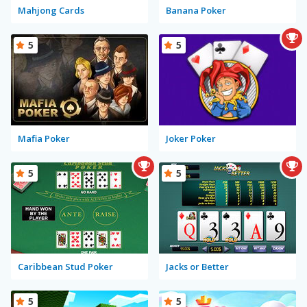
Mahjong Cards
Banana Poker
5
5
Mafia Poker
Joker Poker
5
5
Caribbean Stud Poker
Jacks or Better
5
5