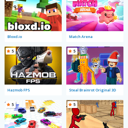
Bloxd.io
Match Arena
5
5
Hazmob FPS
Steal Brainrot Original 3D
5
5