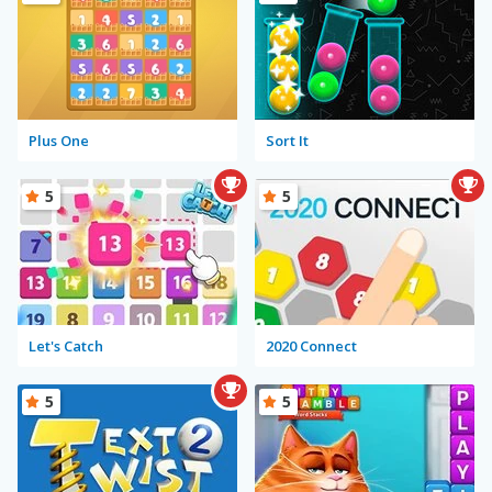
Plus One
Sort It
5
5
Let's Catch
2020 Connect
5
5