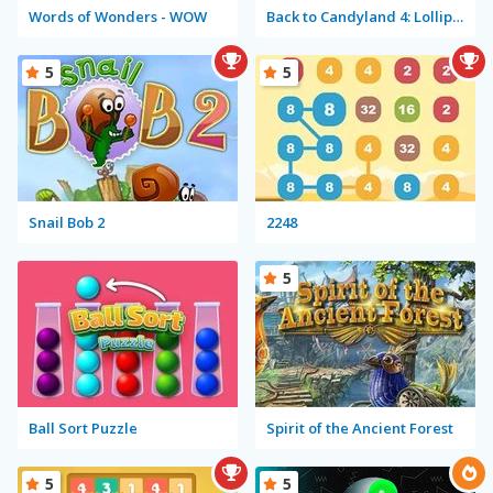
Words of Wonders - WOW
Back to Candyland 4: Lollipop Garden
5
5
Snail Bob 2
2248
5
Ball Sort Puzzle
Spirit of the Ancient Forest
5
5