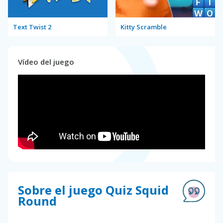
Text Twist 2
Kitty Scramble
Vídeo del juego
Sobre el juego Quiz Squid
Round