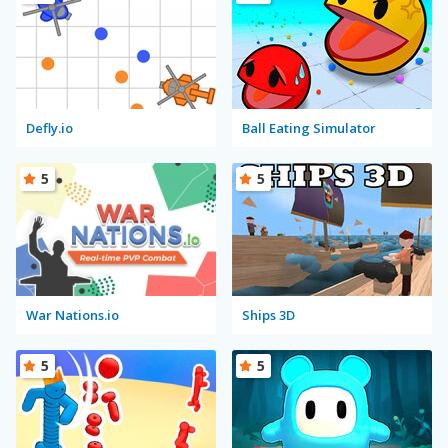
Defly.io
Ball Eating Simulator
5
5
War Nations.io
Ships 3D
5
5