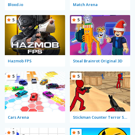
Bloxd.io
Match Arena
5
5
Hazmob FPS
Steal Brainrot Original 3D
5
5
Cars Arena
Stickman Counter Terror Strike
5
5