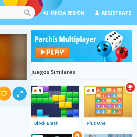
INICIA SESIÓN
REGÍSTRATE
Juegos Similares
5
5
Block Blast
Plus One