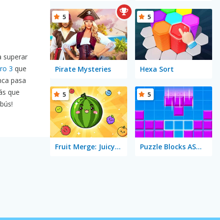
5
5
a superar
ro 3
que
Pirate Mysteries
Hexa Sort
ca pasa
ás que
5
5
bús!
Fruit Merge: Juicy Drop Game
Puzzle Blocks ASMR Match