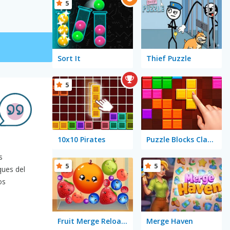
5
Sort It
Thief Puzzle
5
10x10 Pirates
Puzzle Blocks Classic
s
5
5
ques del
os
Fruit Merge Reloaded
Merge Haven