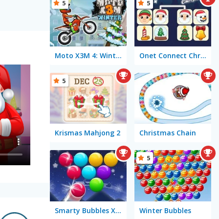
5
5
Moto X3M 4: Winter
Onet Connect Christmas
5
Krismas Mahjong 2
Christmas Chain
5
Smarty Bubbles X-MAS Edition
Winter Bubbles