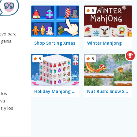
5
uevo para
genial.
Shop Sorting Xmas
Winter Mahjong
5
5
Holiday Mahjong Dimensions
Nut Rush: Snow Scramble
 los
iva
s y los