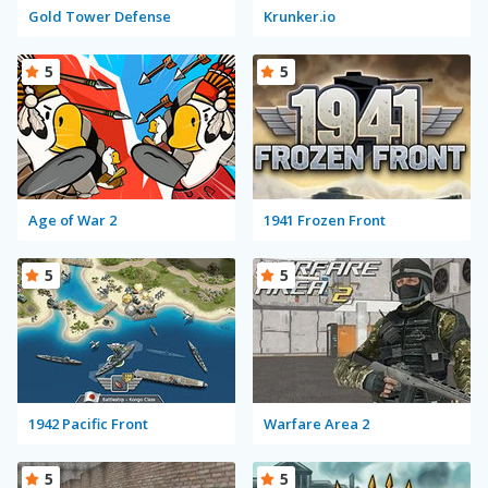
Gold Tower Defense
Krunker.io
5
5
Age of War 2
1941 Frozen Front
5
5
1942 Pacific Front
Warfare Area 2
5
5