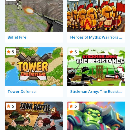
Bullet Fire
Heroes of Myths: Warriors of Gods
5
5
Tower Defense
Stickman Army: The Resistance
5
5