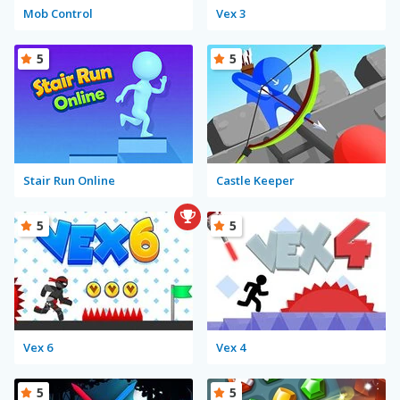
Mob Control
Vex 3
5
5
Stair Run Online
Castle Keeper
5
5
Vex 6
Vex 4
5
5