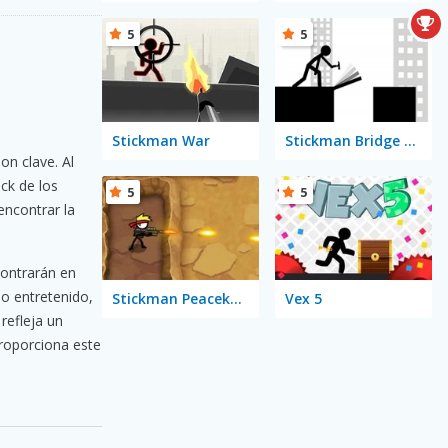
5
5
Stickman War
Stickman Bridge Constructor
on clave. Al
ck de los
5
5
encontrar la
contrarán en
po entretenido,
Stickman Peacekeeper
Vex 5
refleja un
roporciona este