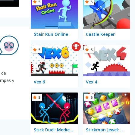
5
5
Stair Run Online
Castle Keeper
5
5
o de
rampas y
Vex 6
Vex 4
5
5
Stick Duel: Medieval Wars
Stickman Jewel: Match 3 Master