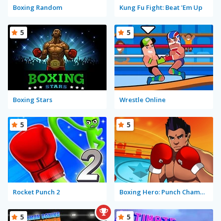
Boxing Random
Kung Fu Fight: Beat 'Em Up
5
5
Boxing Stars
Wrestle Online
5
5
Rocket Punch 2
Boxing Hero: Punch Champions
5
5