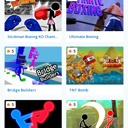
Stickman Boxing KO Champion
Ultimate Boxing
5
5
Bridge Builders
TNT Bomb
5
5