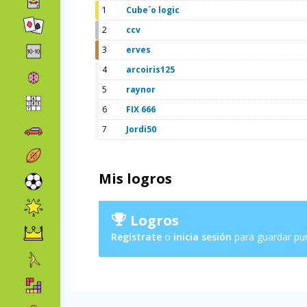
1
Cube´o logic
2
ccv
3
erves
4
arcoiris125
5
raynor
6
FIX 666
7
Jordi50
Mis logros
Logros
Regístrate
o
inicia sesión
para guardar pu