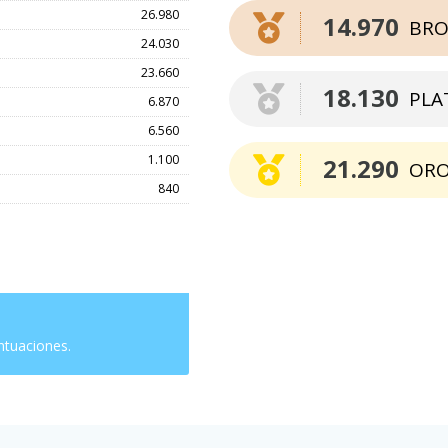
26.980
14.970
BRO
24.030
23.660
18.130
PLA
6.870
6.560
1.100
21.290
OR
840
ntuaciones.