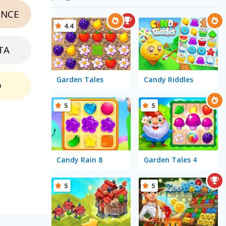
NCE
4.4
TA
Garden Tales
Candy Riddles
O
5
5
Candy Rain 8
Garden Tales 4
5
5