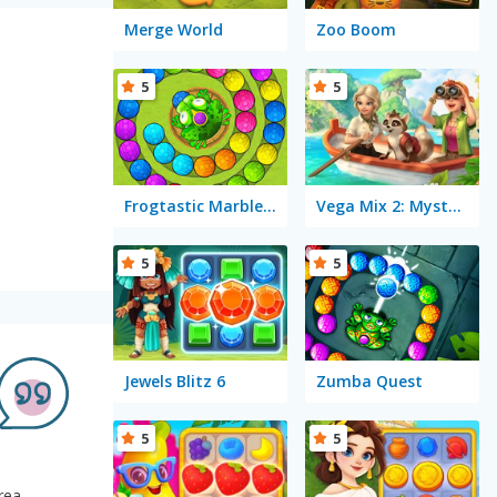
Merge World
Zoo Boom
5
5
Frogtastic Marble Adventure
Vega Mix 2: Mystery of Island
5
5
Jewels Blitz 6
Zumba Quest
5
5
rea