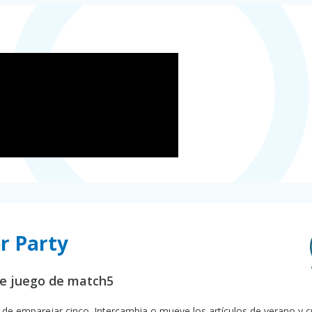
r Party
te juego de match5
 de emparejar cinco. Intercambia o mueve los artículos de verano y c