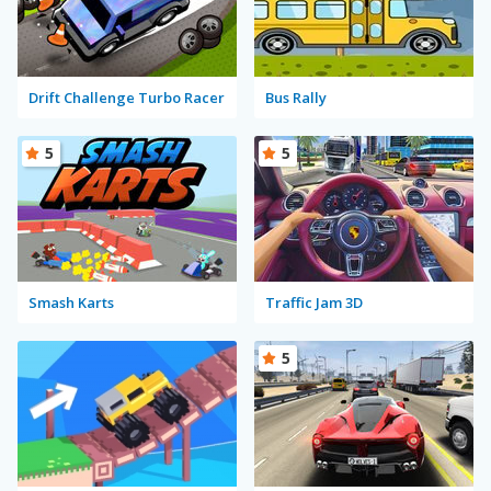
Drift Challenge Turbo Racer
Bus Rally
5
5
Smash Karts
Traffic Jam 3D
5