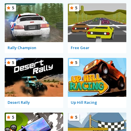
5
5
Rally Champion
Free Gear
5
5
Desert Rally
Up Hill Racing
5
5