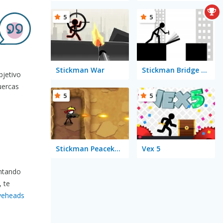
5
5
Stickman War
Stickman Bridge Constructor
bjetivo
tuercas
5
5
Stickman Peacekeeper
Vex 5
entando
, te
veheads