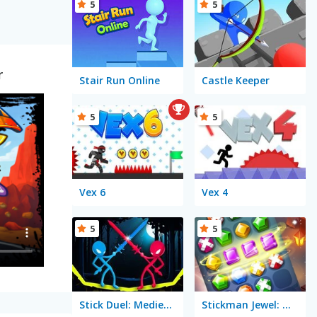
5
5
r
Stair Run Online
Castle Keeper
5
5
Vex 6
Vex 4
5
5
Stick Duel: Medieval Wars
Stickman Jewel: Match 3 Master