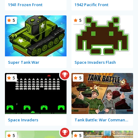
1941 Frozen Front
1942 Pacific Front
5
5
Super Tank War
Space Invaders Flash
5
5
Space Invaders
Tank Battle: War Commander
5
5