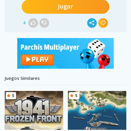
Jugar
4
Juegos Similares
5
5