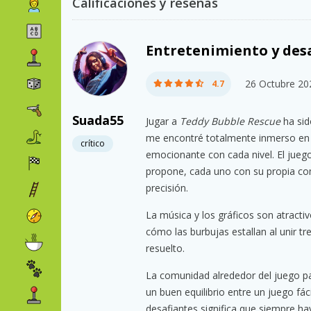
Calificaciones y reseñas
Entretenimiento y des
26 Octubre 20
4.7
Suada55
Jugar a
Teddy Bubble Rescue
ha sid
me encontré totalmente inmerso en l
crítico
emocionante con cada nivel. El juego
propone, cada uno con su propia com
precisión.
La música y los gráficos son atracti
cómo las burbujas estallan al unir tr
resuelto.
La comunidad alrededor del juego par
un buen equilibrio entre un juego fác
desafiantes significa que siempre ha