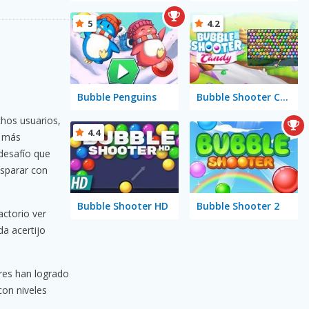
5
4.2
Bubble Penguins
Bubble Shooter Candy
chos usuarios,
4.4
a más
 desafío que
isparar con
Bubble Shooter HD
Bubble Shooter 2
actorio ver
da acertijo
ores han logrado
con niveles