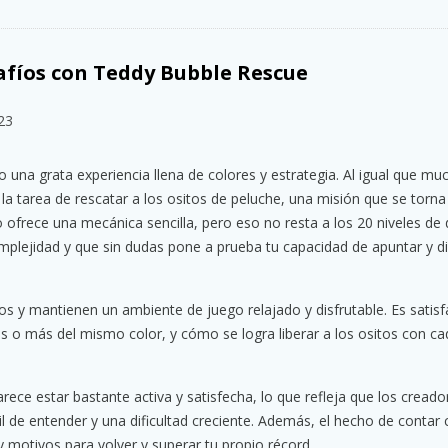
afíos con Teddy Bubble Rescue
23
o una grata experiencia llena de colores y estrategia. Al igual que mu
a tarea de rescatar a los ositos de peluche, una misión que se torn
 ofrece una mecánica sencilla, pero eso no resta a los 20 niveles de
plejidad y que sin dudas pone a prueba tu capacidad de apuntar y d
vos y mantienen un ambiente de juego relajado y disfrutable. Es satisf
es o más del mismo color, y cómo se logra liberar a los ositos con ca
ece estar bastante activa y satisfecha, lo que refleja que los cread
il de entender y una dificultad creciente. Además, el hecho de contar 
y motivos para volver y superar tu propio récord.