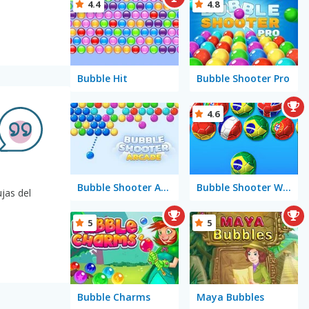
4.4
4.8
Bubble Hit
Bubble Shooter Pro
4.6
Bubble Shooter Arcade
Bubble Shooter World Cup
jas del
5
5
Bubble Charms
Maya Bubbles