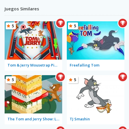
Juegos Similares
5
5
Tom & Jerry Mousetrap Pinball
Freefalling Tom
5
5
The Tom and Jerry Show: Leaning Tower Cheese-A
TJ Smashin