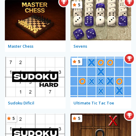
5
Master Chess
Sevens
5
Sudoku Dificil
Ultimate Tic Tac Toe
5
5