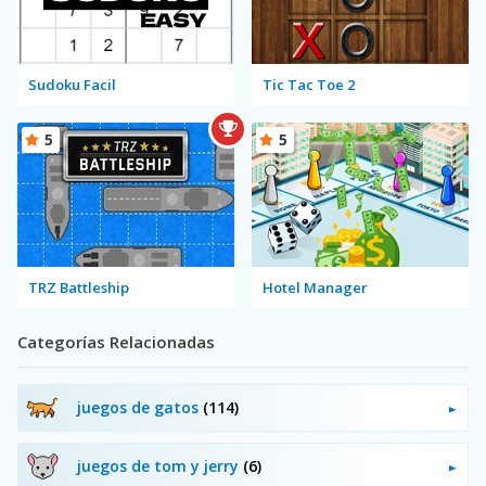
Sudoku Facil
Tic Tac Toe 2
5
5
TRZ Battleship
Hotel Manager
Categorías Relacionadas
juegos de gatos
(114)
juegos de tom y jerry
(6)