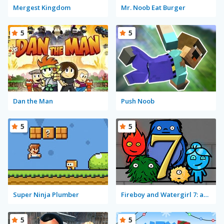
Mergest Kingdom
Mr. Noob Eat Burger
5
5
Dan the Man
Push Noob
5
5
Super Ninja Plumber
Fireboy and Watergirl 7: and Friends
5
5