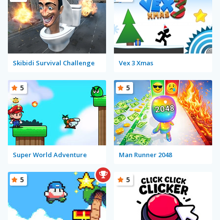
Skibidi Survival Challenge
Vex 3 Xmas
5
5
Super World Adventure
Man Runner 2048
5
5