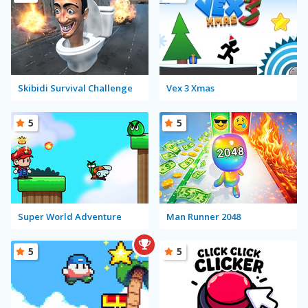
Skibidi Survival Challenge
Vex 3 Xmas
5
5
Super World Adventure
Man Runner 2048
5
5