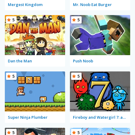
Mergest Kingdom
Mr. Noob Eat Burger
5
5
Dan the Man
Push Noob
5
5
Super Ninja Plumber
Fireboy and Watergirl 7: and Friends
5
5