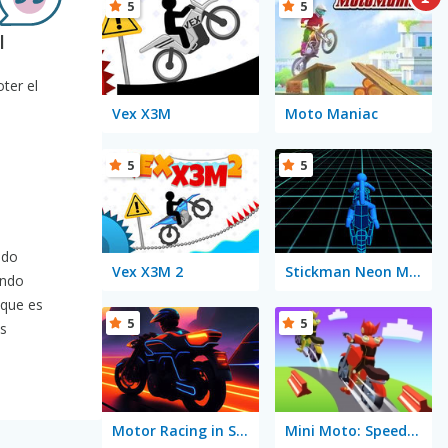
5
5
l
ter el
Vex X3M
Moto Maniac
5
5
ndo
Vex X3M 2
Stickman Neon Motorcycle
endo
que es
5
5
s
Motor Racing in Space
Mini Moto: Speed Race