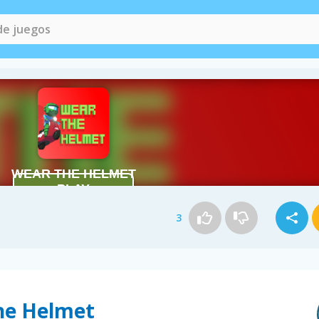
3
the Helmet