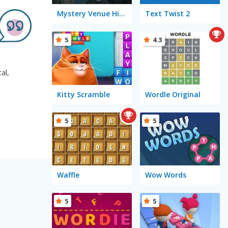
Mystery Venue Hidden Object
Text Twist 2
5
4.3
al,
Kitty Scramble
Wordle Original
5
5
Waffle
Wow Words
5
5