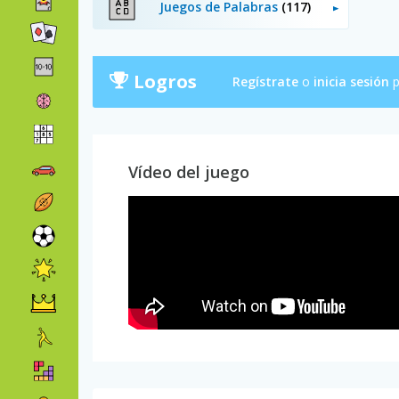
Juegos de Palabras
(117)
Logros
Regístrate
o
inicia sesión
p
Vídeo del juego