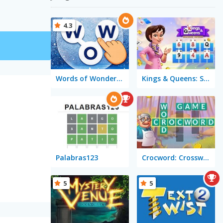
4.3
Words of Wonders - WOW
Kings & Queens: Solitaire Tripeaks
Palabras123
Crocword: Crossword Puzzle Game
5
5